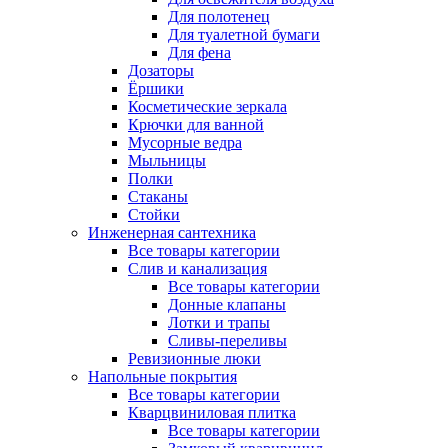
Для полотенец
Для туалетной бумаги
Для фена
Дозаторы
Ёршики
Косметические зеркала
Крючки для ванной
Мусорные ведра
Мыльницы
Полки
Стаканы
Стойки
Инженерная сантехника
Все товары категории
Слив и канализация
Все товары категории
Донные клапаны
Лотки и трапы
Сливы-переливы
Ревизионные люки
Напольные покрытия
Все товары категории
Кварцвиниловая плитка
Все товары категории