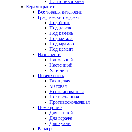
Плиточный клей
Керамогранит
Все товары категории
Графический эффект
Под бетон
Под дерево
Под камень
Под металл
Под мрамор
Под цемент
Назначение
Напольный
Настенный
Уличный
Поверхность
Глянцевая
Матовая
Неполированная
Полированная
Противоскользящая
Помещение
Для ванной
Для гаража
Для кухни
Размер