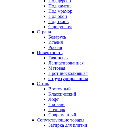
Под дерево
Под камень
Под мрамор
Под обои
Под ткань
С рисунком
Страна
Беларусь
Италия
Россия
Поверхность
Глянцевая
Лаппатированная
Матовая
Противоскользящая
Структурированная
Стиль
Восточный
Классический
Лофт
Прованс
Пэчворк
Современный
Сопутствующие товары
Затирка для плитки