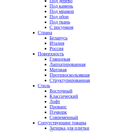
Под дерево
Под камень
Под мрамор
Под обои
Под ткань
С рисунком
Страна
Беларусь
Италия
Россия
Поверхность
Глянцевая
Лаппатированная
Матовая
Противоскользящая
Структурированная
Стиль
Восточный
Классический
Лофт
Прованс
Пэчворк
Современный
Сопутствующие товары
Затирка для плитки