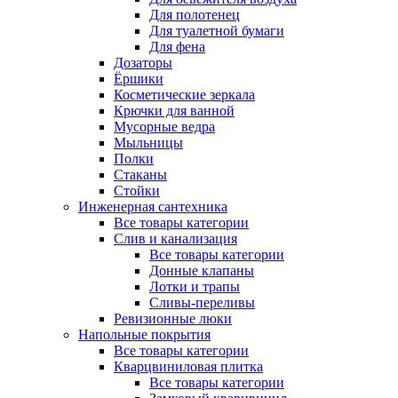
Для полотенец
Для туалетной бумаги
Для фена
Дозаторы
Ёршики
Косметические зеркала
Крючки для ванной
Мусорные ведра
Мыльницы
Полки
Стаканы
Стойки
Инженерная сантехника
Все товары категории
Слив и канализация
Все товары категории
Донные клапаны
Лотки и трапы
Сливы-переливы
Ревизионные люки
Напольные покрытия
Все товары категории
Кварцвиниловая плитка
Все товары категории