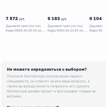
7 572
9 183
9 104
руб.
руб.
ру
Душевой трап (лоток)
Душевой трап (лоток)
Душевой тр
Raglo R650.60.05 60 см, с
Raglo R650.60.03 60 см, с
Raglo R650.
решеткой,
решеткой,
решеткой,
перфорированный,
перфорированный,
перфориро
сатин
золотой матовый
черный ма
Не можете определиться с выбором?
Получите бесплатную консультацию нашего
специалиста, он ответит на все ваши вопросы, а
также вы всегда можете попросить его сделать
бесплатный дизайн-проект и фотографии товара на
витрине.