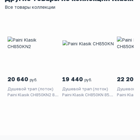
Все товары коллекции
20 640
19 440
22 200
руб.
руб.
Душевой трап (лоток)
Душевой трап (лоток)
Душевой тр
Paini Klasik CH850KN2 85
Paini Klasik CH850KN 85
Paini Klasi
см, с решеткой, 2 в 1 под
см, с решеткой, 2 в 1 под
см, с решет
плитку, хром
плитку, хром
плитку, че