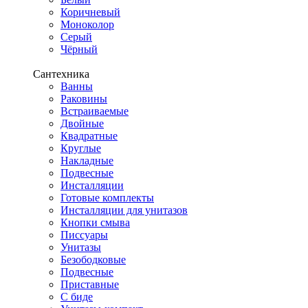
Коричневый
Моноколор
Серый
Чёрный
Сантехника
Ванны
Раковины
Встраиваемые
Двойные
Квадратные
Круглые
Накладные
Подвесные
Инсталляции
Готовые комплекты
Инсталляции для унитазов
Кнопки смыва
Писсуары
Унитазы
Безободковые
Подвесные
Приставные
С биде