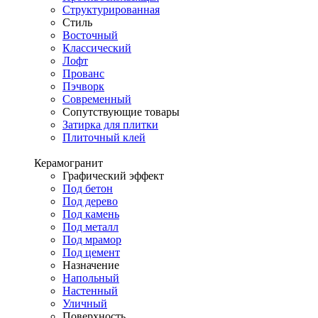
Структурированная
Стиль
Восточный
Классический
Лофт
Прованс
Пэчворк
Современный
Сопутствующие товары
Затирка для плитки
Плиточный клей
Керамогранит
Графический эффект
Под бетон
Под дерево
Под камень
Под металл
Под мрамор
Под цемент
Назначение
Напольный
Настенный
Уличный
Поверхность