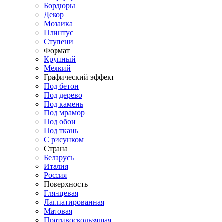
Бордюры
Декор
Мозаика
Плинтус
Ступени
Формат
Крупный
Мелкий
Графический эффект
Под бетон
Под дерево
Под камень
Под мрамор
Под обои
Под ткань
С рисунком
Страна
Беларусь
Италия
Россия
Поверхность
Глянцевая
Лаппатированная
Матовая
Противоскользящая