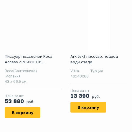
Писсуар подвесной Roca
Arkitekt писсуар, подвод
Access ZRU9310181
воды сзади
сенсорный, белый, с
Roca(Сантехника)
Vitra
Турция
сифоном, со смывным
Испания
40x40x60
механизмом
43 x 66,5 см
Цена за шт
13 390
Цена за шт
руб.
53 880
руб.
В корзину
В корзину