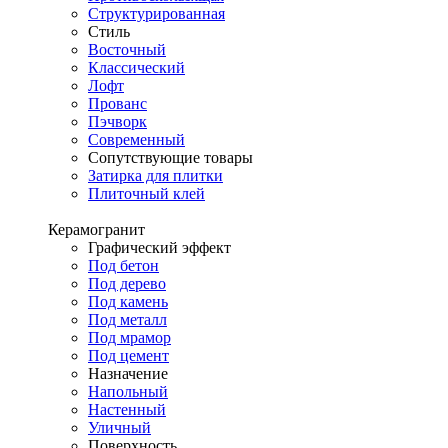
Структурированная
Стиль
Восточный
Классический
Лофт
Прованс
Пэчворк
Современный
Сопутствующие товары
Затирка для плитки
Плиточный клей
Керамогранит
Графический эффект
Под бетон
Под дерево
Под камень
Под металл
Под мрамор
Под цемент
Назначение
Напольный
Настенный
Уличный
Поверхность