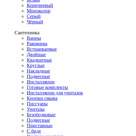
Коричневый
Моноколор
Серый
Чёрный
Сантехника
Ванны
Раковины
Встраиваемые
Двойные
Квадратные
Круглые
Накладные
Подвесные
Инсталляции
Готовые комплекты
Инсталляции для унитазов
Кнопки смыва
Писсуары
Унитазы
Безободковые
Подвесные
Приставные
С биде