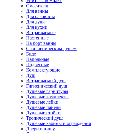
Унитазы-компакт
Смесители
Для ванны
Для раковины
Для душа
Для кухни
Встраиваемые
Настенные
На борт ванны
С гигиеническим душем
Биде
Напольные
Подвесные
Комплектующие
Душ
Встраиваемый душ
Гигиенический душ
Душевые гарнитуры
Душевые комплекты
Душевые лейки
Душевые панели
Душевые стойки
Тропический душ
Душевые кабины и ограждения
Двери в нишу