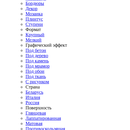
Бордюры
Декор
Мозаика
Плинтус
Ступени
Формат
Крупный
Мелкий
Графический эффект
Под бетон
Под дерево
Под камень
Под мрамор
Под обои
Под ткань
С рисунком
Страна
Беларусь
Италия
Россия
Поверхность
Глянцевая
Лаппатированная
Матовая
Противоскользящая