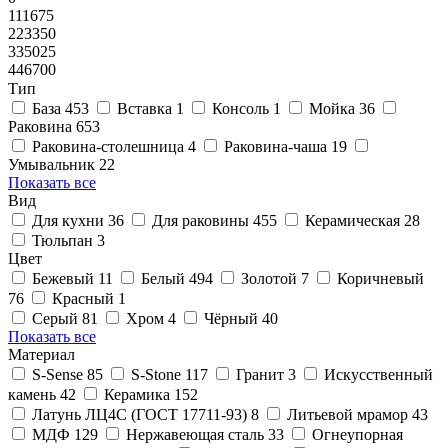
111675
223350
335025
446700
Тип
База
453
Вставка
1
Консоль
1
Мойка
36
Раковина
653
Раковина-столешница
4
Раковина-чаша
19
Умывальник
22
Показать все
Вид
Для кухни
36
Для раковины
455
Керамическая
28
Тюльпан
3
Цвет
Бежевый
11
Белый
494
Золотой
7
Коричневый
76
Красный
1
Серый
81
Хром
4
Чёрный
40
Показать все
Материал
S-Sense
85
S-Stone
117
Гранит
3
Искусственный
камень
42
Керамика
152
Латунь ЛЦ4C (ГОСТ 17711-93)
8
Литьевой мрамор
43
МДФ
129
Нержавеющая сталь
33
Огнеупорная