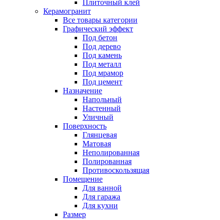
Плиточный клей
Керамогранит
Все товары категории
Графический эффект
Под бетон
Под дерево
Под камень
Под металл
Под мрамор
Под цемент
Назначение
Напольный
Настенный
Уличный
Поверхность
Глянцевая
Матовая
Неполированная
Полированная
Противоскользящая
Помещение
Для ванной
Для гаража
Для кухни
Размер