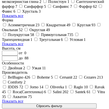
мелкозернистая глина
2
Полистоун
1
Сантехнический
фарфор
7
Санфарфор
5
Санфаянс
7
Фарфор
62
Фаянс
6
Хрусталь
3
Показать все
Форма
Асимметричная
23
Квадратная
49
Круглая
93
Овальная
52
Округлая
49
Полукруглая
58
Прямоугольная
735
Трапециевидная
1
Треугольная
6
Угловая
1
Показать все
Высота, см
от
0
до
88
Особенности
Двойная
2
Узкая
11
Производитель
BelBagno
426
Boheme
5
Cersanit
22
Cezares
213
Comforty
2
IDDIS
72
Jorno
14
Oliveeka
1
Raglo
10
Ravak
45
Roca(Сантехника)
6
Salini
202
Santek
61
Vitra
35
Акватон
75
Показать все