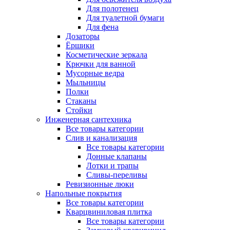
Для полотенец
Для туалетной бумаги
Для фена
Дозаторы
Ёршики
Косметические зеркала
Крючки для ванной
Мусорные ведра
Мыльницы
Полки
Стаканы
Стойки
Инженерная сантехника
Все товары категории
Слив и канализация
Все товары категории
Донные клапаны
Лотки и трапы
Сливы-переливы
Ревизионные люки
Напольные покрытия
Все товары категории
Кварцвиниловая плитка
Все товары категории