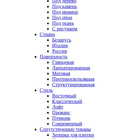
Под дерево
Под камень
Под мрамор
Под обои
Под ткань
С рисунком
Страна
Беларусь
Италия
Россия
Поверхность
Глянцевая
Лаппатированная
Матовая
Противоскользящая
Структурированная
Стиль
Восточный
Классический
Лофт
Прованс
Пэчворк
Современный
Сопутствующие товары
Затирка для плитки