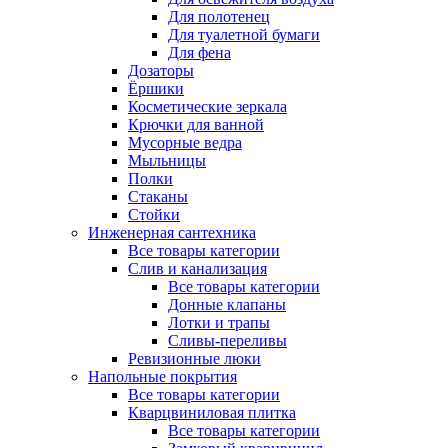
Для полотенец
Для туалетной бумаги
Для фена
Дозаторы
Ёршики
Косметические зеркала
Крючки для ванной
Мусорные ведра
Мыльницы
Полки
Стаканы
Стойки
Инженерная сантехника
Все товары категории
Слив и канализация
Все товары категории
Донные клапаны
Лотки и трапы
Сливы-переливы
Ревизионные люки
Напольные покрытия
Все товары категории
Кварцвиниловая плитка
Все товары категории