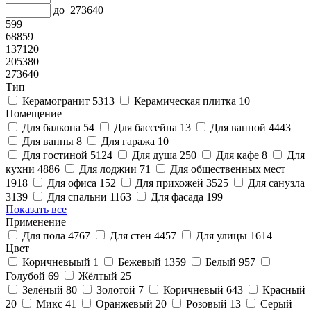
до
273640
599
68859
137120
205380
273640
Тип
Керамогранит
5313
Керамическая плитка
10
Помещение
Для балкона
54
Для бассейна
13
Для ванной
4443
Для ванны
8
Для гаража
10
Для гостиной
5124
Для душа
250
Для кафе
8
Для
кухни
4886
Для лоджии
71
Для общественных мест
1918
Для офиса
152
Для прихожей
3525
Для санузла
3139
Для спальни
1163
Для фасада
199
Показать все
Применение
Для пола
4767
Для стен
4457
Для улицы
1614
Цвет
Коричневыый
1
Бежевый
1359
Белый
957
Голубой
69
Жёлтый
25
Зелёный
80
Золотой
7
Коричневый
643
Красный
20
Микс
41
Оранжевый
20
Розовый
13
Серый