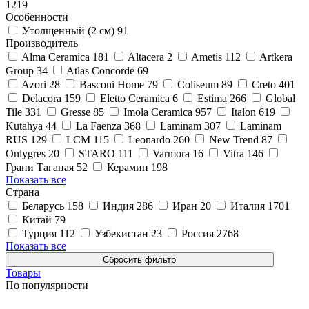
1219
Особенности
Утолщенный (2 см)
91
Производитель
Alma Ceramica
181
Altacera
2
Ametis
112
Artkera
Group
34
Atlas Concorde
69
Azori
28
Basconi Home
79
Coliseum
89
Creto
401
Delacora
159
Eletto Ceramica
6
Estima
266
Global
Tile
331
Gresse
85
Imola Ceramica
957
Italon
619
Kutahya
44
La Faenza
368
Laminam
307
Laminam
RUS
129
LCM
115
Leonardo
260
New Trend
87
Onlygres
20
STARO
111
Varmora
16
Vitra
146
Грани Таганая
52
Керамин
198
Показать все
Страна
Беларусь
158
Индия
286
Иран
20
Италия
1701
Китай
79
Турция
112
Узбекистан
23
Россия
2768
Показать все
Товары
По популярности