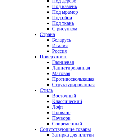
Под дерево
Под камень
Под мрамор
Под обои
Под ткань
С рисунком
Страна
Беларусь
Италия
Россия
Поверхность
Глянцевая
Лаппатированная
Матовая
Противоскользящая
Структурированная
Стиль
Восточный
Классический
Лофт
Прованс
Пэчворк
Современный
Сопутствующие товары
Затирка для плитки