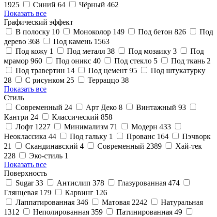
1925
Синий
64
Чёрный
462
Показать все
Графический эффект
В полоску
10
Моноколор
149
Под бетон
826
Под
дерево
368
Под камень
1563
Под кожу
1
Под металл
38
Под мозаику
3
Под
мрамор
960
Под оникс
40
Под стекло
5
Под ткань
2
Под травертин
14
Под цемент
95
Под штукатурку
28
С рисунком
25
Терраццо
38
Показать все
Стиль
Cовременный
24
Арт Деко
8
Винтажный
93
Кантри
24
Классический
858
Лофт
1227
Минимализм
71
Модерн
433
Неоклассика
44
Под гальку
1
Прованс
164
Пэчворк
21
Скандинавский
4
Современный
2389
Хай-тек
228
Эко-стиль
1
Показать все
Поверхность
Sugar
33
Антислип
378
Глазурованная
474
Глянцевая
179
Карвинг
126
Лаппатированная
346
Матовая
2242
Натуральная
1312
Неполированная
359
Патинированная
49