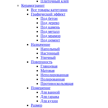
Плиточный клей
Керамогранит
Все товары категории
Графический эффект
Под бетон
Под дерево
Под камень
Под металл
Под мрамор
Под цемент
Назначение
Напольный
Настенный
Уличный
Поверхность
Глянцевая
Матовая
Неполированная
Полированная
Противоскользящая
Помещение
Для ванной
Для гаража
Для кухни
Размер