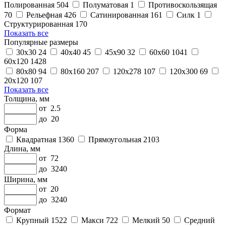
Полированная
504
Полуматовая
1
Противоскользящая
70
Рельефная
426
Сатинированная
161
Силк
1
Структурированная
170
Показать все
Популярные размеры
30x30
24
40x40
45
45x90
32
60x60
1041
60x120
1428
80x80
94
80x160
207
120x278
107
120x300
69
20x120
107
Показать все
Толщина, мм
от
2.5
до
20
Форма
Квадратная
1360
Прямоугольная
2103
Длина, мм
от
72
до
3240
Ширина, мм
от
20
до
3240
Формат
Крупный
1522
Макси
722
Мелкий
50
Средний