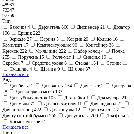
48935
73347
97759
Тип
Баночка
4
Держатель
666
Диспенсер
21
Дозатор
196
Ершик
222
Зеркало
27
Карниз
5
Коврик
20
Кольцо
16
Комплект
17
Комплектующие
90
Контейнер
36
Крючок
222
Мыльница
222
Набор колец
4
Полка
255
Поручень
15
Ролл-мат
1
Сиденье
19
Скребок
7
Средства ухода
6
Стакан
164
Стойка
11
Сушилка
4
Штанга
9
Шторка
37
Показать все
Вид
Для белья
1
Для ванны
164
Для газет
1
Для душа
28
Для жидкого мыла
137
Для зубных щеток
103
Для лейки
1
Для мусора
21
Для мыла
71
Для освежителя
11
Для поддона
21
Для полотенец
422
Для санузла
12
Для туалета
17
Для туалетной бумаги
256
Для унитаза
206
Для фена
5
Косметическое
21
Показать все
Цвет