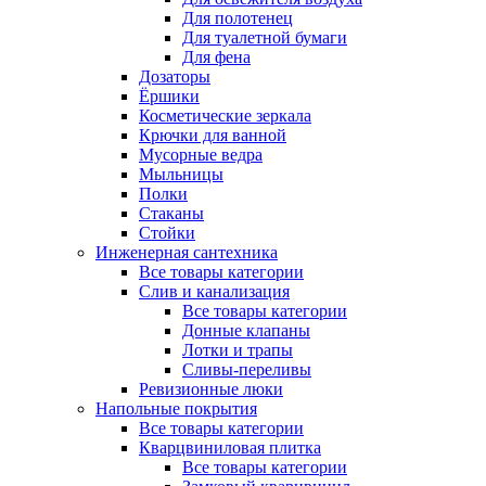
Для полотенец
Для туалетной бумаги
Для фена
Дозаторы
Ёршики
Косметические зеркала
Крючки для ванной
Мусорные ведра
Мыльницы
Полки
Стаканы
Стойки
Инженерная сантехника
Все товары категории
Слив и канализация
Все товары категории
Донные клапаны
Лотки и трапы
Сливы-переливы
Ревизионные люки
Напольные покрытия
Все товары категории
Кварцвиниловая плитка
Все товары категории