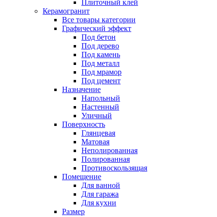
Плиточный клей
Керамогранит
Все товары категории
Графический эффект
Под бетон
Под дерево
Под камень
Под металл
Под мрамор
Под цемент
Назначение
Напольный
Настенный
Уличный
Поверхность
Глянцевая
Матовая
Неполированная
Полированная
Противоскользящая
Помещение
Для ванной
Для гаража
Для кухни
Размер