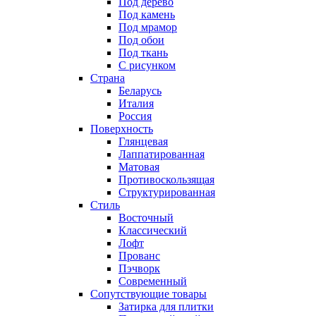
Под дерево
Под камень
Под мрамор
Под обои
Под ткань
С рисунком
Страна
Беларусь
Италия
Россия
Поверхность
Глянцевая
Лаппатированная
Матовая
Противоскользящая
Структурированная
Стиль
Восточный
Классический
Лофт
Прованс
Пэчворк
Современный
Сопутствующие товары
Затирка для плитки