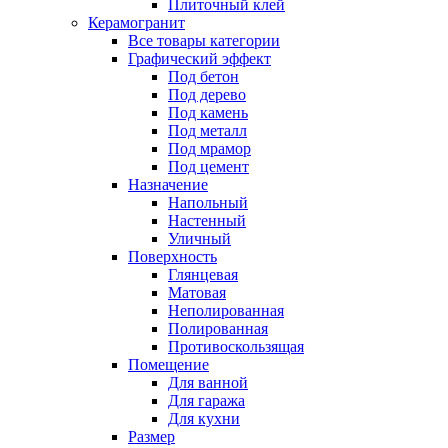
Плиточный клей
Керамогранит
Все товары категории
Графический эффект
Под бетон
Под дерево
Под камень
Под металл
Под мрамор
Под цемент
Назначение
Напольный
Настенный
Уличный
Поверхность
Глянцевая
Матовая
Неполированная
Полированная
Противоскользящая
Помещение
Для ванной
Для гаража
Для кухни
Размер