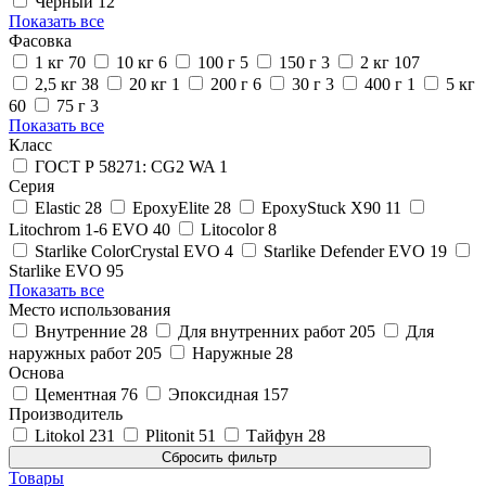
Чёрный
12
Показать все
Фасовка
1 кг
70
10 кг
6
100 г
5
150 г
3
2 кг
107
2,5 кг
38
20 кг
1
200 г
6
30 г
3
400 г
1
5 кг
60
75 г
3
Показать все
Класс
ГОСТ Р 58271: CG2 WA
1
Серия
Elastic
28
EpoxyElite
28
EpoxyStuck X90
11
Litochrom 1-6 EVO
40
Litocolor
8
Starlike ColorCrystal EVO
4
Starlike Defender EVO
19
Starlike EVO
95
Показать все
Место использования
Внутренние
28
Для внутренних работ
205
Для
наружных работ
205
Наружные
28
Основа
Цементная
76
Эпоксидная
157
Производитель
Litokol
231
Plitonit
51
Тайфун
28
Товары