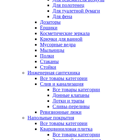
Для полотенец
Для туалетной бумаги
Для фена
Дозаторы
Ёршики
Косметические зеркала
Крючки для ванной
Мусорные ведра
Мыльницы
Полки
Стаканы
Стойки
Инженерная сантехника
Все товары категории
Слив и канализация
Все товары категории
Донные клапаны
Лотки и трапы
Сливы-переливы
Ревизионные люки
Напольные покрытия
Все товары категории
Кварцвиниловая плитка
Все товары категории