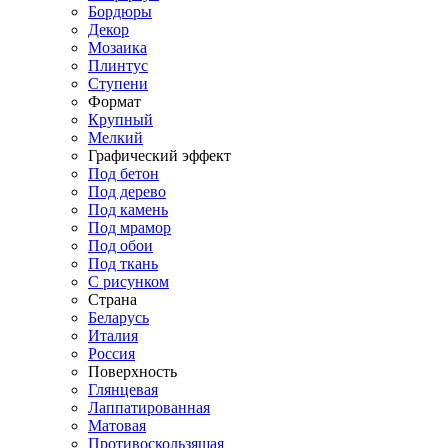
Бордюры
Декор
Мозаика
Плинтус
Ступени
Формат
Крупный
Мелкий
Графический эффект
Под бетон
Под дерево
Под камень
Под мрамор
Под обои
Под ткань
С рисунком
Страна
Беларусь
Италия
Россия
Поверхность
Глянцевая
Лаппатированная
Матовая
Противоскользящая