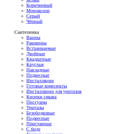
Коричневый
Моноколор
Серый
Чёрный
Сантехника
Ванны
Раковины
Встраиваемые
Двойные
Квадратные
Круглые
Накладные
Подвесные
Инсталляции
Готовые комплекты
Инсталляции для унитазов
Кнопки смыва
Писсуары
Унитазы
Безободковые
Подвесные
Приставные
С биде