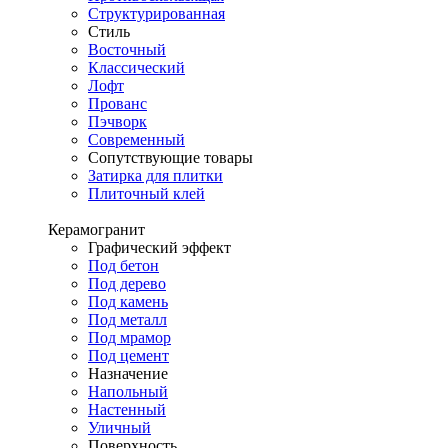
Структурированная
Стиль
Восточный
Классический
Лофт
Прованс
Пэчворк
Современный
Сопутствующие товары
Затирка для плитки
Плиточный клей
Керамогранит
Графический эффект
Под бетон
Под дерево
Под камень
Под металл
Под мрамор
Под цемент
Назначение
Напольный
Настенный
Уличный
Поверхность