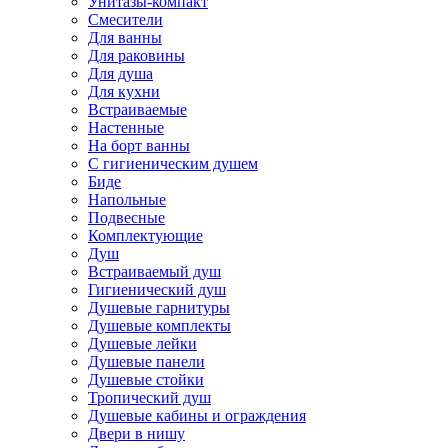
Унитазы-компакт
Смесители
Для ванны
Для раковины
Для душа
Для кухни
Встраиваемые
Настенные
На борт ванны
С гигиеническим душем
Биде
Напольные
Подвесные
Комплектующие
Душ
Встраиваемый душ
Гигиенический душ
Душевые гарнитуры
Душевые комплекты
Душевые лейки
Душевые панели
Душевые стойки
Тропический душ
Душевые кабины и ограждения
Двери в нишу