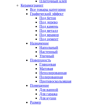
Плиточный клей
Керамогранит
Все товары категории
Графический эффект
Под бетон
Под дерево
Под камень
Под металл
Под мрамор
Под цемент
Назначение
Напольный
Настенный
Уличный
Поверхность
Глянцевая
Матовая
Неполированная
Полированная
Противоскользящая
Помещение
Для ванной
Для гаража
Для кухни
Размер