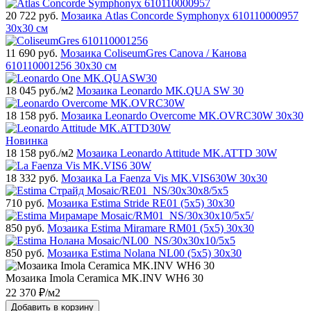
20 722
руб.
Мозаика Atlas Concorde Symphonyx 610110000957
30x30 см
11 690
руб.
Мозаика ColiseumGres Canova / Канова
610110001256 30x30 см
18 045
руб./м2
Мозаика Leonardo MK.QUA SW 30
18 158
руб.
Мозаика Leonardo Overcome MK.OVRC30W 30x30
Новинка
18 158
руб./м2
Мозаика Leonardo Attitude MK.ATTD 30W
18 332
руб.
Мозаика La Faenza Vis MK.VIS630W 30x30
710
руб.
Мозаика Estima Stride RE01 (5х5) 30x30
850
руб.
Мозаика Estima Miramare RM01 (5х5) 30x30
850
руб.
Мозаика Estima Nolana NL00 (5х5) 30x30
Мозаика Imola Ceramica MK.INV WH6 30
22 370
₽/м2
Добавить в корзину