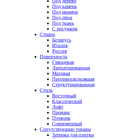
Под дерево
Под камень
Под мрамор
Под обои
Под ткань
С рисунком
Страна
Беларусь
Италия
Россия
Поверхность
Глянцевая
Лаппатированная
Матовая
Противоскользящая
Структурированная
Стиль
Восточный
Классический
Лофт
Прованс
Пэчворк
Современный
Сопутствующие товары
Затирка для плитки