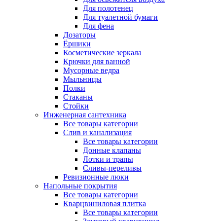
Для полотенец
Для туалетной бумаги
Для фена
Дозаторы
Ёршики
Косметические зеркала
Крючки для ванной
Мусорные ведра
Мыльницы
Полки
Стаканы
Стойки
Инженерная сантехника
Все товары категории
Слив и канализация
Все товары категории
Донные клапаны
Лотки и трапы
Сливы-переливы
Ревизионные люки
Напольные покрытия
Все товары категории
Кварцвиниловая плитка
Все товары категории