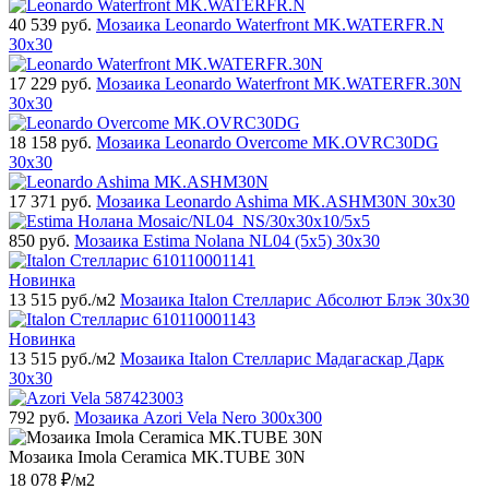
40 539
руб.
Мозаика Leonardo Waterfront MK.WATERFR.N
30x30
17 229
руб.
Мозаика Leonardo Waterfront MK.WATERFR.30N
30x30
18 158
руб.
Мозаика Leonardo Overcome MK.OVRC30DG
30x30
17 371
руб.
Мозаика Leonardo Ashima MK.ASHM30N 30x30
850
руб.
Мозаика Estima Nolana NL04 (5х5) 30x30
Новинка
13 515
руб./м2
Мозаика Italon Стелларис Абсолют Блэк 30х30
Новинка
13 515
руб./м2
Мозаика Italon Стелларис Мадагаскар Дарк
30х30
792
руб.
Мозаика Azori Vela Nero 300x300
Мозаика Imola Ceramica MK.TUBE 30N
18 078
₽/м2