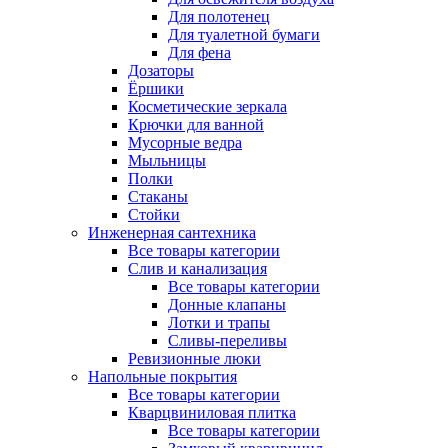
Для полотенец
Для туалетной бумаги
Для фена
Дозаторы
Ёршики
Косметические зеркала
Крючки для ванной
Мусорные ведра
Мыльницы
Полки
Стаканы
Стойки
Инженерная сантехника
Все товары категории
Слив и канализация
Все товары категории
Донные клапаны
Лотки и трапы
Сливы-переливы
Ревизионные люки
Напольные покрытия
Все товары категории
Кварцвиниловая плитка
Все товары категории