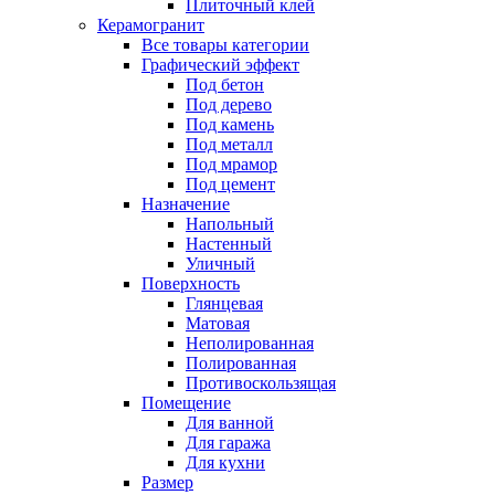
Плиточный клей
Керамогранит
Все товары категории
Графический эффект
Под бетон
Под дерево
Под камень
Под металл
Под мрамор
Под цемент
Назначение
Напольный
Настенный
Уличный
Поверхность
Глянцевая
Матовая
Неполированная
Полированная
Противоскользящая
Помещение
Для ванной
Для гаража
Для кухни
Размер