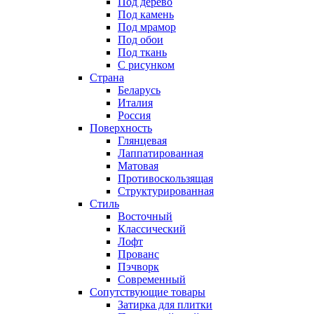
Под дерево
Под камень
Под мрамор
Под обои
Под ткань
С рисунком
Страна
Беларусь
Италия
Россия
Поверхность
Глянцевая
Лаппатированная
Матовая
Противоскользящая
Структурированная
Стиль
Восточный
Классический
Лофт
Прованс
Пэчворк
Современный
Сопутствующие товары
Затирка для плитки