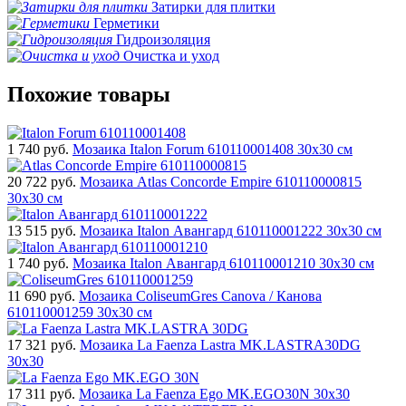
Затирки для плитки
Герметики
Гидроизоляция
Очистка и уход
Похожие товары
1 740
руб.
Мозаика Italon Forum 610110001408 30x30 см
20 722
руб.
Мозаика Atlas Concorde Empire 610110000815
30x30 см
13 515
руб.
Мозаика Italon Авангард 610110001222 30x30 см
1 740
руб.
Мозаика Italon Авангард 610110001210 30x30 см
11 690
руб.
Мозаика ColiseumGres Canova / Канова
610110001259 30x30 см
17 321
руб.
Мозаика La Faenza Lastra MK.LASTRA30DG
30x30
17 311
руб.
Мозаика La Faenza Ego MK.EGO30N 30x30