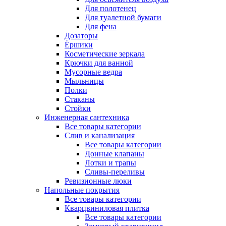
Для полотенец
Для туалетной бумаги
Для фена
Дозаторы
Ёршики
Косметические зеркала
Крючки для ванной
Мусорные ведра
Мыльницы
Полки
Стаканы
Стойки
Инженерная сантехника
Все товары категории
Слив и канализация
Все товары категории
Донные клапаны
Лотки и трапы
Сливы-переливы
Ревизионные люки
Напольные покрытия
Все товары категории
Кварцвиниловая плитка
Все товары категории