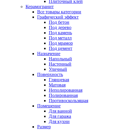
Плиточный клей
Керамогранит
Все товары категории
Графический эффект
Под бетон
Под дерево
Под камень
Под металл
Под мрамор
Под цемент
Назначение
Напольный
Настенный
Уличный
Поверхность
Глянцевая
Матовая
Неполированная
Полированная
Противоскользящая
Помещение
Для ванной
Для гаража
Для кухни
Размер