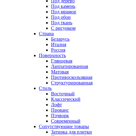
Под дерево
Под камень
Под мрамор
Под обои
Под ткань
С рисунком
Страна
Беларусь
Италия
Россия
Поверхность
Глянцевая
Лаппатированная
Матовая
Противоскользящая
Структурированная
Стиль
Восточный
Классический
Лофт
Прованс
Пэчворк
Современный
Сопутствующие товары
Затирка для плитки