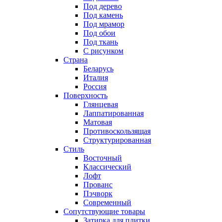
Под дерево
Под камень
Под мрамор
Под обои
Под ткань
С рисунком
Страна
Беларусь
Италия
Россия
Поверхность
Глянцевая
Лаппатированная
Матовая
Противоскользящая
Структурированная
Стиль
Восточный
Классический
Лофт
Прованс
Пэчворк
Современный
Сопутствующие товары
Затирка для плитки