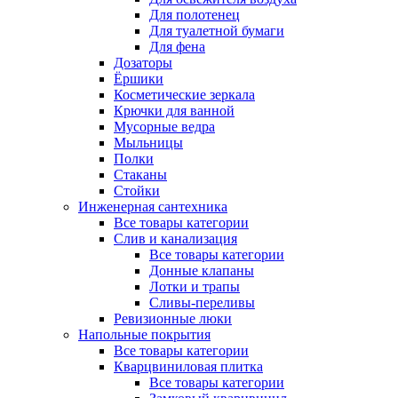
Для полотенец
Для туалетной бумаги
Для фена
Дозаторы
Ёршики
Косметические зеркала
Крючки для ванной
Мусорные ведра
Мыльницы
Полки
Стаканы
Стойки
Инженерная сантехника
Все товары категории
Слив и канализация
Все товары категории
Донные клапаны
Лотки и трапы
Сливы-переливы
Ревизионные люки
Напольные покрытия
Все товары категории
Кварцвиниловая плитка
Все товары категории