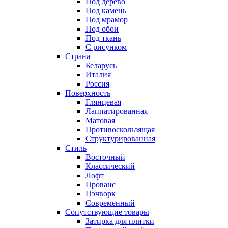
Под дерево
Под камень
Под мрамор
Под обои
Под ткань
С рисунком
Страна
Беларусь
Италия
Россия
Поверхность
Глянцевая
Лаппатированная
Матовая
Противоскользящая
Структурированная
Стиль
Восточный
Классический
Лофт
Прованс
Пэчворк
Современный
Сопутствующие товары
Затирка для плитки