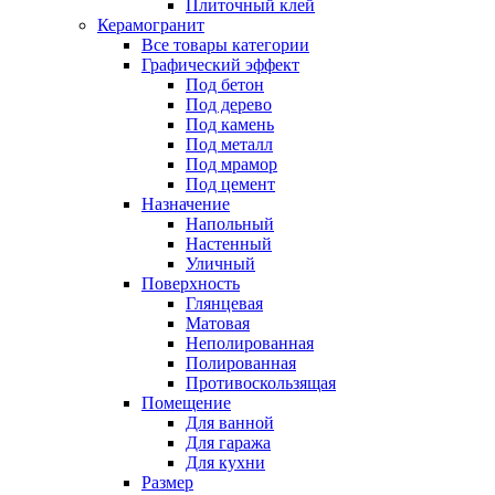
Плиточный клей
Керамогранит
Все товары категории
Графический эффект
Под бетон
Под дерево
Под камень
Под металл
Под мрамор
Под цемент
Назначение
Напольный
Настенный
Уличный
Поверхность
Глянцевая
Матовая
Неполированная
Полированная
Противоскользящая
Помещение
Для ванной
Для гаража
Для кухни
Размер