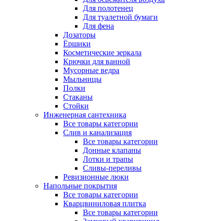
Для полотенец
Для туалетной бумаги
Для фена
Дозаторы
Ёршики
Косметические зеркала
Крючки для ванной
Мусорные ведра
Мыльницы
Полки
Стаканы
Стойки
Инженерная сантехника
Все товары категории
Слив и канализация
Все товары категории
Донные клапаны
Лотки и трапы
Сливы-переливы
Ревизионные люки
Напольные покрытия
Все товары категории
Кварцвиниловая плитка
Все товары категории