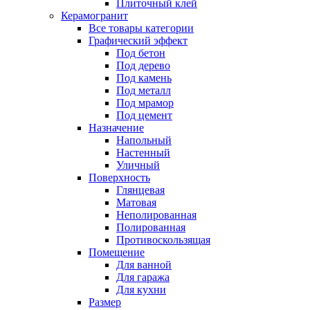
Плиточный клей
Керамогранит
Все товары категории
Графический эффект
Под бетон
Под дерево
Под камень
Под металл
Под мрамор
Под цемент
Назначение
Напольный
Настенный
Уличный
Поверхность
Глянцевая
Матовая
Неполированная
Полированная
Противоскользящая
Помещение
Для ванной
Для гаража
Для кухни
Размер