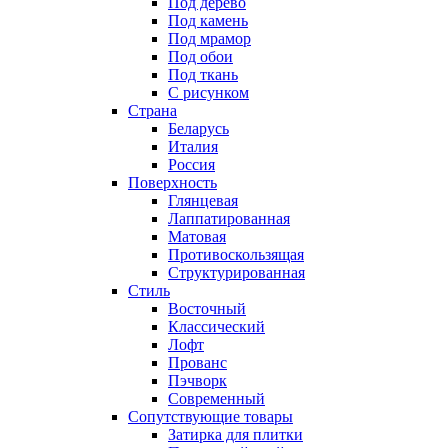
Под дерево
Под камень
Под мрамор
Под обои
Под ткань
С рисунком
Страна
Беларусь
Италия
Россия
Поверхность
Глянцевая
Лаппатированная
Матовая
Противоскользящая
Структурированная
Стиль
Восточный
Классический
Лофт
Прованс
Пэчворк
Современный
Сопутствующие товары
Затирка для плитки