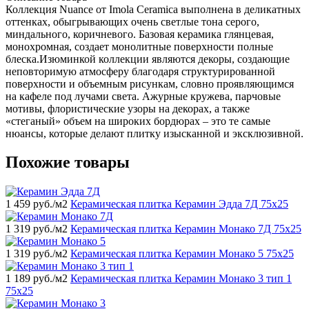
Коллекция Nuance от Imola Ceramica выполнена в деликатных
оттенках, обыгрывающих очень светлые тона серого,
миндального, коричневого. Базовая керамика глянцевая,
монохромная, создает монолитные поверхности полные
блеска.Изюминкой коллекции являются декоры, создающие
неповторимую атмосферу благодаря структурированной
поверхности и объемным рисункам, словно проявляющимся
на кафеле под лучами света. Ажурные кружева, парчовые
мотивы, флористические узоры на декорах, а также
«стеганый» объем на широких бордюрах – это те самые
нюансы, которые делают плитку изысканной и эксклюзивной.
Похожие товары
1 459
руб./м2
Керамическая плитка Керамин Эдда 7Д 75x25
1 319
руб./м2
Керамическая плитка Керамин Монако 7Д 75x25
1 319
руб./м2
Керамическая плитка Керамин Монако 5 75x25
1 189
руб./м2
Керамическая плитка Керамин Монако 3 тип 1
75x25